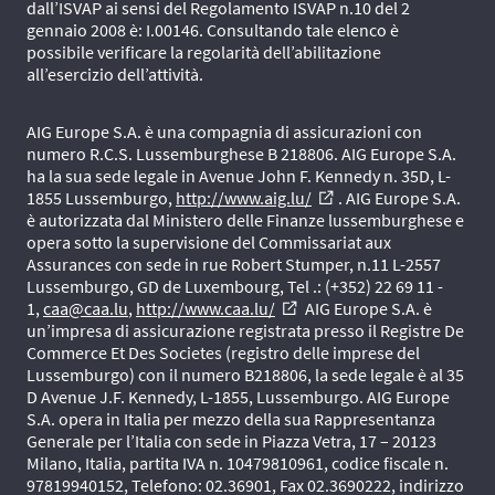
dall’ISVAP ai sensi del Regolamento ISVAP n.10 del 2
gennaio 2008 è: I.00146. Consultando tale elenco è
possibile verificare la regolarità dell’abilitazione
all’esercizio dell’attività.
AIG Europe S.A. è una compagnia di assicurazioni con
numero R.C.S. Lussemburghese B 218806. AIG Europe S.A.
ha la sua sede legale in Avenue John F. Kennedy n. 35D, L-
1855 Lussemburgo,
http://www.aig.lu/
. AIG Europe S.A.
external_link
è autorizzata dal Ministero delle Finanze lussemburghese e
opera sotto la supervisione del Commissariat aux
Assurances con sede in rue Robert Stumper, n.11 L-2557
Lussemburgo, GD de Luxembourg, Tel .: (+352) 22 69 11 -
1,
caa@caa.lu
,
http://www.caa.lu/
AIG Europe S.A. è
external_link
un’impresa di assicurazione registrata presso il Registre De
Commerce Et Des Societes (registro delle imprese del
Lussemburgo) con il numero B218806, la sede legale è al 35
D Avenue J.F. Kennedy, L-1855, Lussemburgo. AIG Europe
S.A. opera in Italia per mezzo della sua Rappresentanza
Generale per l’Italia con sede in Piazza Vetra, 17 – 20123
Milano, Italia, partita IVA n. 10479810961, codice fiscale n.
97819940152, Telefono: 02.36901, Fax 02.3690222, indirizzo