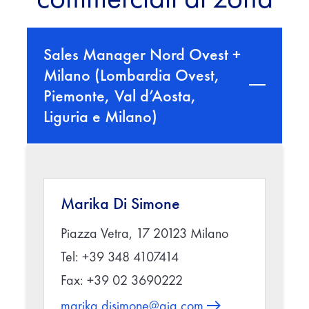
Sales Manager Nord Ovest +
Milano (Lombardia Ovest,
Piemonte, Val d’Aosta,
Liguria e Milano)
Marika Di Simone
Piazza Vetra, 17 20123 Milano
Tel: +39 348 4107414
Fax: +39 02 3690222
marika.disimone@aig.com