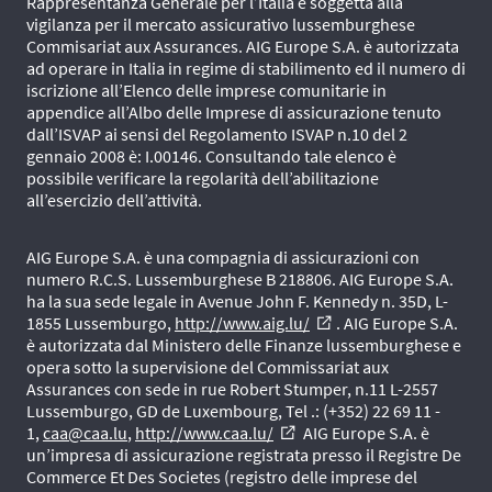
Rappresentanza Generale per l’Italia è soggetta alla
vigilanza per il mercato assicurativo lussemburghese
Commisariat aux Assurances. AIG Europe S.A. è autorizzata
ad operare in Italia in regime di stabilimento ed il numero di
iscrizione all’Elenco delle imprese comunitarie in
appendice all’Albo delle Imprese di assicurazione tenuto
dall’ISVAP ai sensi del Regolamento ISVAP n.10 del 2
gennaio 2008 è: I.00146. Consultando tale elenco è
possibile verificare la regolarità dell’abilitazione
all’esercizio dell’attività.
AIG Europe S.A. è una compagnia di assicurazioni con
numero R.C.S. Lussemburghese B 218806. AIG Europe S.A.
ha la sua sede legale in Avenue John F. Kennedy n. 35D, L-
1855 Lussemburgo,
http://www.aig.lu/
. AIG Europe S.A.
external_link
è autorizzata dal Ministero delle Finanze lussemburghese e
opera sotto la supervisione del Commissariat aux
Assurances con sede in rue Robert Stumper, n.11 L-2557
Lussemburgo, GD de Luxembourg, Tel .: (+352) 22 69 11 -
1,
caa@caa.lu
,
http://www.caa.lu/
AIG Europe S.A. è
external_link
un’impresa di assicurazione registrata presso il Registre De
Commerce Et Des Societes (registro delle imprese del