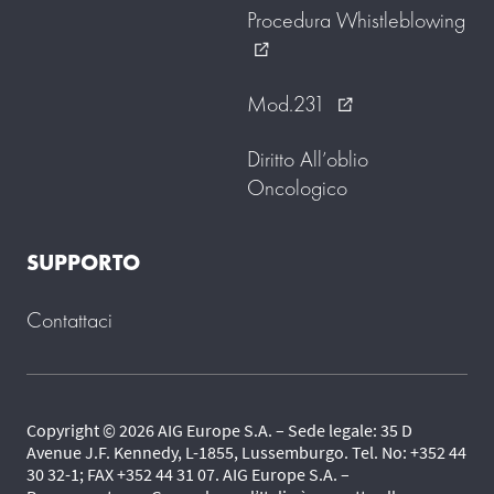
Procedura Whistleblowing
external_link
Mod.231
external_link
Diritto All’oblio
Oncologico
SUPPORTO
Contattaci
Copyright © 2026 AIG Europe S.A. – Sede legale: 35 D
Avenue J.F. Kennedy, L-1855, Lussemburgo. Tel. No: +352 44
30 32-1; FAX +352 44 31 07. AIG Europe S.A. –