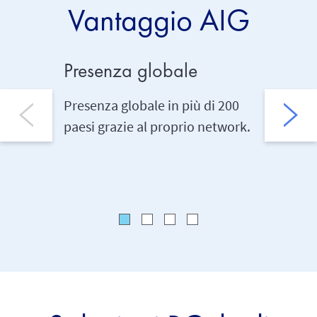
Vantaggio AIG
Presenza globale
Esper
Presenza globale in più di 200
AIG offr
paesi grazie al proprio network.
d'avangu
Italia da